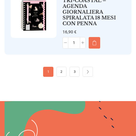
TRI-COASTAL –
AGENDA
GIORNALIERA
SPIRALATA 18 MESI
CON PENNA
16,90
€
1
2
3